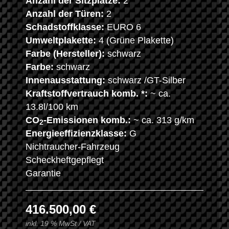
Anzahl der Sitzplätze:
2
Anzahl der Türen:
2
Schadstoffklasse:
EURO 6
Umweltplakette:
4 (Grüne Plakette)
Farbe (Hersteller):
schwarz
Farbe:
schwarz
Innenausstattung:
schwarz /GT-Silber
Kraftstoffvertrauch komb. *:
~ ca.
13.8l/100 km
CO
-Emissionen komb.:
~ ca. 313 g/km
2
Energieeffizienzklasse:
G
Nichtraucher-Fahrzeug
Scheckheftgepflegt
Garantie
416.500,00 €
inkl. 19 % MwSt / VAT